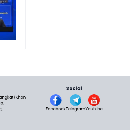
Social
 Sangkat/Khan
a.
Facebook
Telegram
Youtube
12