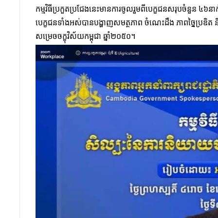
កម្មវិធីប្រកួតប្រជែងនេះមានការចូលរួមពីបេក្ខជនសរុបចំនួន ៤៦
បេក្ខជនទាំងអស់បានបង្ហាញសមត្ថភាព ចំណេះដឹង ភាពច្នៃប្រឌិត និ
សម្រេចចក្ខុវិស័យកម្ពុជា ឆ្នាំ២០៥០។