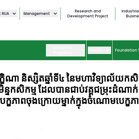
Research and
Industria
t RUA
Management
Development Project
Busine
Academic
Faculty
Foundation 
Programs
ិណា និស្សិតឆ្នាំទី៤ នៃមហាវិទ្យាល័យកសិ
ន្ទកសិកម្ម ដែលបានជាប់វគ្គជម្រុះដំណាក់
ក្ខភាពចុងក្រោយម្នាក់ក្នុងចំណោមបេក្ខភ