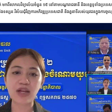
នាក់ មកពីសាកលវិទ្យាល័យចំនួន ១៥ នៅតាមបណ្តារាជធានី និងខេត្តទូទាំងប្រទេ
ងទស្សនៈវិស័យជុំវិញការអភិវឌ្ឍប្រទេសជាតិ និងតួនាទីរបស់យុវជនក្នុងការចូល