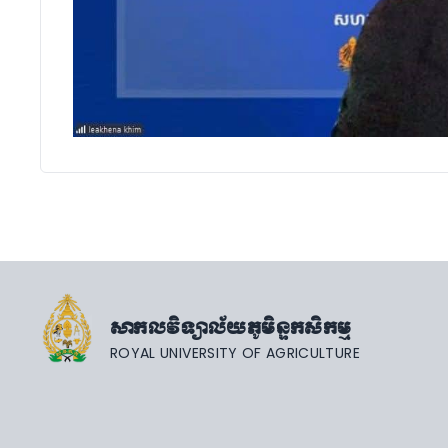
សាកលវិទ្យាល័យភូមិន្ទកសិកម្ម
ROYAL UNIVERSITY OF AGRICULTURE