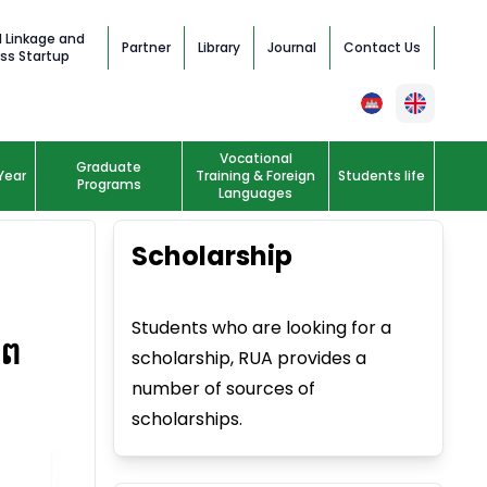
l Linkage and
Partner
Library
Journal
Contact Us
ss Startup
Vocational
Graduate
Year
Training & Foreign
Students life
Programs
Languages
Scholarship
Students who are looking for a
ាព
scholarship, RUA provides a
number of sources of
scholarships.