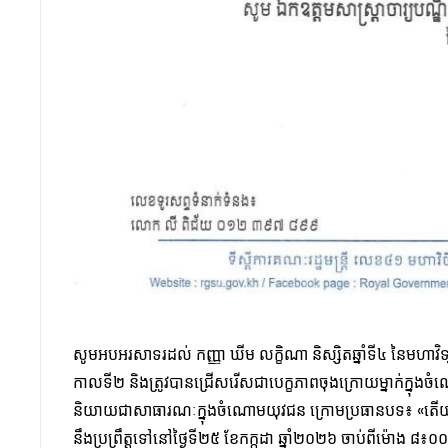
សូមអបអរសាទរដល់​​ កញ្ញា ឃីម លក្ខិណា និស្សិតឆ្នាំទី៤ នៃមហាវ
កាលទី២ និងត្រូវបានជ្រើសរើសជាបេក្ខភាពចុងក្រោយម្នាក់ក្នុងចំណោម
និយាយជាសាធារណៈក្នុងចំណោមយុវជន ក្រោមប្រធានបទ៖ «តើយុវជនត្រ
នឹងប្រព្រឹត្តទៅនៅថ្ងៃទី២៥ ខែកក្កដា ឆ្នាំ២០២៦ ចាប់ពីម៉ោង ៨៖០០ ព