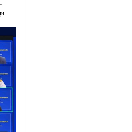
ស។
រួម