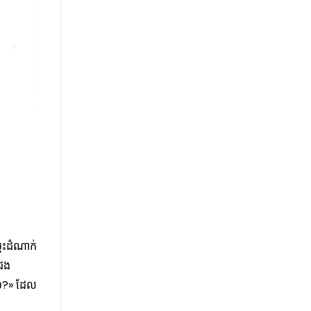
រុះដំណាក់
ជែង
៥០?» ដែល