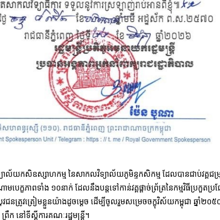
ិទ្យាល័យកសិឧស្សាហកម្ម នៃសាកលវិទ្យាល័យភូមិន្ទកសិកម្ម ដែលបានជាប់វគ្គជម្
បេក្ខភាពទាំង ១០នាក់ ដែលនឹងបន្តទៅកាន់វគ្គផ្តាច់ព្រ័ត្រនៃកម្មវិធីប្រកួតប្រ
ូវត្រៀមខ្លួនយ៉ាងដូចម្តេច ដើម្បីចូលរួមសម្រេចចក្ខុវិស័យកម្ពុជា ឆ្នាំ២០
្រឹក នៅទីស្តីការគណៈរដ្ឋមន្ត្រី។