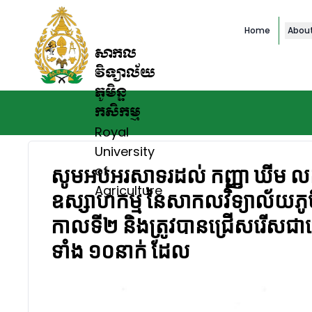
Home
Abou
សាកល
វិទ្យាល័យ
ភូមិន្ទ
កសិកម្ម
Royal
University
សូមអបអរសាទរដល់​​ កញ្ញា ឃីម លក្ខ
of
Agriculture
ឧស្សាហកម្ម នៃសាកលវិទ្យាល័យភូមិ
កាលទី២ និងត្រូវបានជ្រើសរើសជាបេ
ទាំង ១០នាក់ ដែល